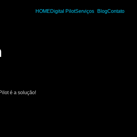
HOME
Digital Pilot
Serviços
Blog
Contato
m
ilot é a solução!