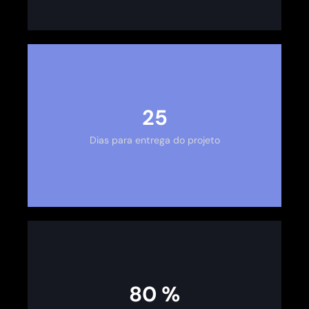
30
Dias para entrega do projeto
100
%