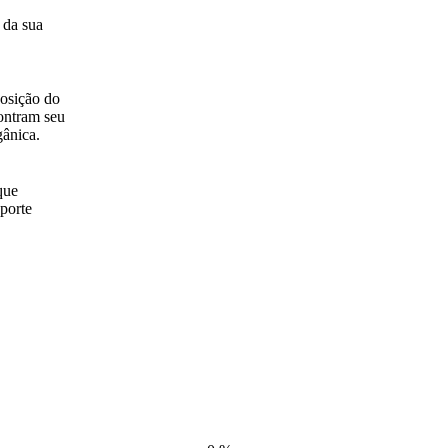
 da sua
osição do
ontram seu
gânica.
que
uporte