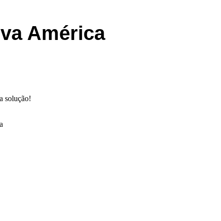
ova América
 a solução!