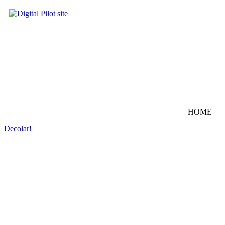
Ir
para
o
conteúdo
HOME
Decolar!