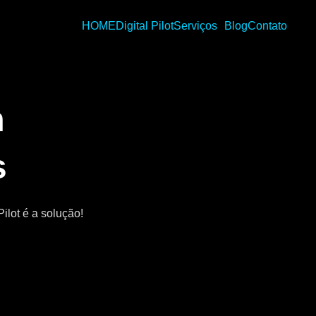
HOME
Digital Pilot
Serviços
Blog
Contato
m
s
ilot é a solução!