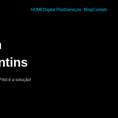
HOME
Digital Pilot
Serviços
Blog
Contato
m
ntins
ilot é a solução!